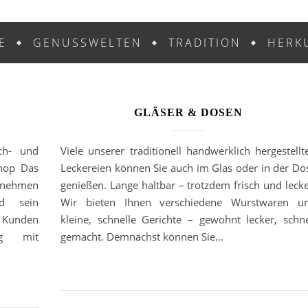
E
GENUSSWELTEN
TRADITION
HERK
GLÄSER & DOSEN
sch- und
Viele unserer traditionell handwerklich hergestellt
Shop Das
Leckereien können Sie auch im Glas oder in der Do
ernehmen
genießen. Lange haltbar – trotzdem frisch und lecke
nd sein
Wir bieten Ihnen verschiedene Wurstwaren u
r Kunden
kleine, schnelle Gerichte – gewohnt lecker, schne
ng mit
gemacht. Demnächst können Sie…