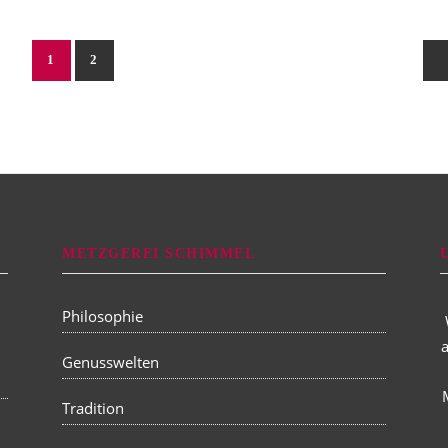
1
2
METZGEREI SCHIMMEL
Philosophie
a
Genusswelten
Tradition